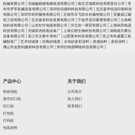
机械有限公司
|
无锡鑫丽骏电梯装潢有限公司
|
南京艾瑞斯科技有限责任公司
|
常
州市罗军机械设备有限公司
|
深圳恒信德利科技有限公司
|
北京嘉华恒远印刷科技
有限公司
|
深圳市班邦服饰有限公司
|
北海市乐飞防水补漏有限公司
|
安徽鼎江建
筑工程有限公司
|
北京俊采科技发展有限公司
|
宁波丹尼尔吸塑有限公司
|
云南精
锐科技有限公司
|
山东红叶地毯有限公司
|
河北崇一商贸有限公司
|
上海秋田电器
科技有限公司
|
无锡苏杰机电设备厂
|
上海亿橙生物科技有限公司
|
湖南德方舞台
设备有限公司
|
吴江市文教牛津布厂
|
山西莱米科技有限公司
|
巩义市科威重工机
械制造厂
|
艺术丝绒漆｜经典砂绒漆｜水包砂多彩涂料｜质感涂料｜多彩涂料｜
佛山市金凯利建材科技有限公司
|
郑州扫地僧网络科技有限公司
|
产品中心
关于我们
热收缩机
公司简介
真空封口机
加入我们
封口机
联系我们
打包机
打码机
包装材料