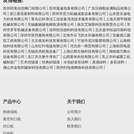
友情链接:
郑州冈美自控阀门有限公司
|
苏州速诚包装有限公司
|
广东沃姆勒金属制品有限公
司
|
浙江新语新材料有限公司
|
郑州市宏力机械成套设备有限公司
|
山东普乐迪电
力科技有限公司
|
青岛亿科净洁工业设备清洗技术服务有限公司
|
上海天斯甲精密
机械有限公司
|
无锡鑫丽骏电梯装潢有限公司
|
南京艾瑞斯科技有限责任公司
|
常
州市罗军机械设备有限公司
|
深圳恒信德利科技有限公司
|
北京嘉华恒远印刷科技
有限公司
|
深圳市班邦服饰有限公司
|
北海市乐飞防水补漏有限公司
|
安徽鼎江建
筑工程有限公司
|
北京俊采科技发展有限公司
|
宁波丹尼尔吸塑有限公司
|
云南精
锐科技有限公司
|
山东红叶地毯有限公司
|
河北崇一商贸有限公司
|
上海秋田电器
科技有限公司
|
无锡苏杰机电设备厂
|
上海亿橙生物科技有限公司
|
湖南德方舞台
设备有限公司
|
吴江市文教牛津布厂
|
山西莱米科技有限公司
|
巩义市科威重工机
械制造厂
|
艺术丝绒漆｜经典砂绒漆｜水包砂多彩涂料｜质感涂料｜多彩涂料｜
佛山市金凯利建材科技有限公司
|
郑州扫地僧网络科技有限公司
|
产品中心
关于我们
热收缩机
公司简介
真空封口机
加入我们
封口机
联系我们
打包机