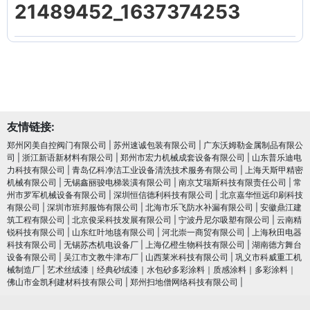
21489452_1637374253
友情链接:
郑州冈美自控阀门有限公司
|
苏州速诚包装有限公司
|
广东沃姆勒金属制品有限公
司
|
浙江新语新材料有限公司
|
郑州市宏力机械成套设备有限公司
|
山东普乐迪电
力科技有限公司
|
青岛亿科净洁工业设备清洗技术服务有限公司
|
上海天斯甲精密
机械有限公司
|
无锡鑫丽骏电梯装潢有限公司
|
南京艾瑞斯科技有限责任公司
|
常
州市罗军机械设备有限公司
|
深圳恒信德利科技有限公司
|
北京嘉华恒远印刷科技
有限公司
|
深圳市班邦服饰有限公司
|
北海市乐飞防水补漏有限公司
|
安徽鼎江建
筑工程有限公司
|
北京俊采科技发展有限公司
|
宁波丹尼尔吸塑有限公司
|
云南精
锐科技有限公司
|
山东红叶地毯有限公司
|
河北崇一商贸有限公司
|
上海秋田电器
科技有限公司
|
无锡苏杰机电设备厂
|
上海亿橙生物科技有限公司
|
湖南德方舞台
设备有限公司
|
吴江市文教牛津布厂
|
山西莱米科技有限公司
|
巩义市科威重工机
械制造厂
|
艺术丝绒漆｜经典砂绒漆｜水包砂多彩涂料｜质感涂料｜多彩涂料｜
佛山市金凯利建材科技有限公司
|
郑州扫地僧网络科技有限公司
|