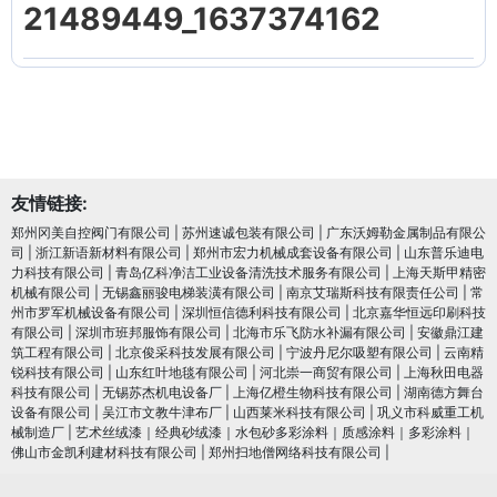
21489449_1637374162
友情链接:
郑州冈美自控阀门有限公司
|
苏州速诚包装有限公司
|
广东沃姆勒金属制品有限公
司
|
浙江新语新材料有限公司
|
郑州市宏力机械成套设备有限公司
|
山东普乐迪电
力科技有限公司
|
青岛亿科净洁工业设备清洗技术服务有限公司
|
上海天斯甲精密
机械有限公司
|
无锡鑫丽骏电梯装潢有限公司
|
南京艾瑞斯科技有限责任公司
|
常
州市罗军机械设备有限公司
|
深圳恒信德利科技有限公司
|
北京嘉华恒远印刷科技
有限公司
|
深圳市班邦服饰有限公司
|
北海市乐飞防水补漏有限公司
|
安徽鼎江建
筑工程有限公司
|
北京俊采科技发展有限公司
|
宁波丹尼尔吸塑有限公司
|
云南精
锐科技有限公司
|
山东红叶地毯有限公司
|
河北崇一商贸有限公司
|
上海秋田电器
科技有限公司
|
无锡苏杰机电设备厂
|
上海亿橙生物科技有限公司
|
湖南德方舞台
设备有限公司
|
吴江市文教牛津布厂
|
山西莱米科技有限公司
|
巩义市科威重工机
械制造厂
|
艺术丝绒漆｜经典砂绒漆｜水包砂多彩涂料｜质感涂料｜多彩涂料｜
佛山市金凯利建材科技有限公司
|
郑州扫地僧网络科技有限公司
|